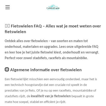
Ga
direct
naar
de
🚴‍♂️
Fietswielen FAQ – Alles wat je moet weten over
hoofdinhoud
fietswielen
Ontdek alles over fietswielen – van soorten en maten tot
onderhoud, materialen en upgrades. Lees onze uitgebreide FAQ
en leer hoe je het juiste fietswiel kiest, onderhoudt en vervangt.
Perfect voor zowel stadsfiets, racefiets als mountainbike.
🛞
Algemene informatie over fietswielen
Een fietswiel lijkt misschien een eenvoudig onderdeel, maar het is
een technisch hoogstandje dat een cruciale rol speelt in de
prestaties van je fiets. Of je nu op een racefiets, mountainbike of
stadsfiets rijdt, de
kwaliteit van je fietswielen
bepaalt in grote
mate hoe soepel, stabiel en efficiënt je rijdt.