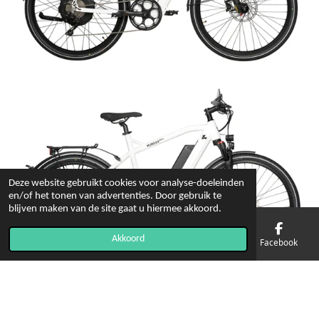
Deze website gebruikt cookies voor analyse-doeleinden
en/of het tonen van advertenties. Door gebruik te
blijven maken van de site gaat u hiermee akkoord.
Akkoord
E-mailadres
Telefoonnummer
Kaart
Facebook