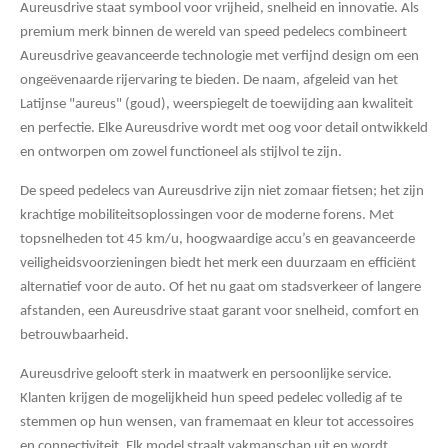
Aureusdrive staat symbool voor vrijheid, snelheid en innovatie. Als
premium merk binnen de wereld van speed pedelecs combineert
Aureusdrive geavanceerde technologie met verfijnd design om een
ongeëvenaarde rijervaring te bieden. De naam, afgeleid van het
Latijnse "aureus" (goud), weerspiegelt de toewijding aan kwaliteit
en perfectie. Elke Aureusdrive wordt met oog voor detail ontwikkeld
en ontworpen om zowel functioneel als stijlvol te zijn.
De speed pedelecs van Aureusdrive zijn niet zomaar fietsen; het zijn
krachtige mobiliteitsoplossingen voor de moderne forens. Met
topsnelheden tot 45 km/u, hoogwaardige accu’s en geavanceerde
veiligheidsvoorzieningen biedt het merk een duurzaam en efficiënt
alternatief voor de auto. Of het nu gaat om stadsverkeer of langere
afstanden, een Aureusdrive staat garant voor snelheid, comfort en
betrouwbaarheid.
Aureusdrive gelooft sterk in maatwerk en persoonlijke service.
Klanten krijgen de mogelijkheid hun speed pedelec volledig af te
stemmen op hun wensen, van framemaat en kleur tot accessoires
en connectiviteit. Elk model straalt vakmanschap uit en wordt