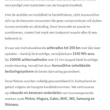
vervaardigd met materialen van de hoogste kwaliteit.
Met de ambitie om mobiliteit te herdefiniëren, richt Aureusdrive
zich op de bewuste consument die geen compromissen wil sluiten
tussen prestatie en uitstraling. Door innovatie en passie te
combineren, creëert het merk een toekomst waarin elke rit een
belevenis is.
Ervaar een indrukwekkende
actieradius tot 200 km
met één keer
opladen – dankzij de krachtige, verwijderbare
1440 Wh-accu
.
De
1000W achternaafmotor
met 55 Nm koppel biedt krachtige
ondersteuning, terwijl het door
AureusDrive ontwikkelde
besturingssysteem
de beste rijervaring garandeert.
Onze fietsen worden volledig geassembleerd in Zwitserland en
getest volgens de hoogste kwaliteitsnormen. We vertrouwen
op
robuuste en bewezen onderdelen
van toonaangevende
merken zoals
Pinion, Magura, Gates, KMC, SKS, Samsung en
Shimano
.