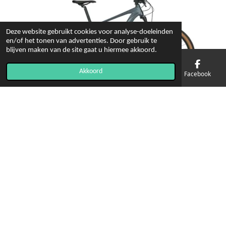
Deze website gebruikt cookies voor analyse-doeleinden
en/of het tonen van advertenties. Door gebruik te
blijven maken van de site gaat u hiermee akkoord.
Akkoord
E-mailadres
Telefoonnummer
Kaart
Facebook
privacy policy
© 2021 - 2026 2wielershop
Powered by
JouwWeb