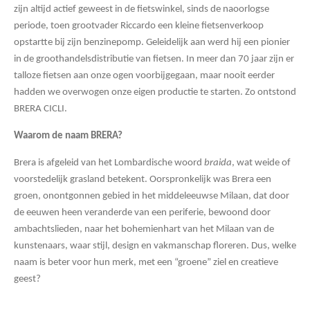
zijn altijd actief geweest in de fietswinkel, sinds de naoorlogse
periode, toen grootvader Riccardo een kleine fietsenverkoop
opstartte bij zijn benzinepomp. Geleidelijk aan werd hij een pionier
in de groothandelsdistributie van fietsen. In meer dan 70 jaar zijn er
talloze fietsen aan onze ogen voorbijgegaan, maar nooit eerder
hadden we overwogen onze eigen productie te starten. Zo ontstond
BRERA CICLI.
Waarom de naam BRERA?
Brera is afgeleid van het Lombardische woord
braida
, wat weide of
voorstedelijk grasland betekent. Oorspronkelijk was Brera een
groen, onontgonnen gebied in het middeleeuwse Milaan, dat door
de eeuwen heen veranderde van een periferie, bewoond door
ambachtslieden, naar het bohemienhart van het Milaan van de
kunstenaars, waar stijl, design en vakmanschap floreren. Dus, welke
naam is beter voor hun merk, met een “groene” ziel en creatieve
geest?