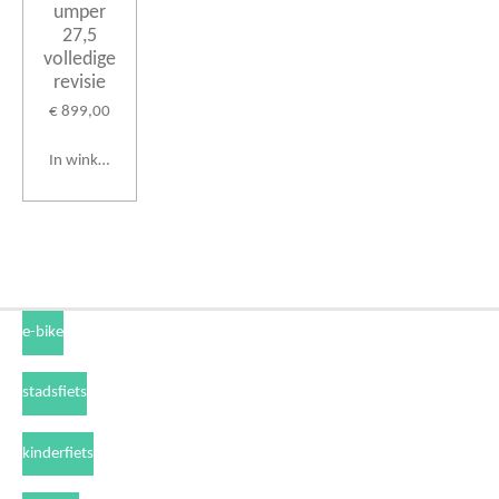
umper
27,5
volledige
revisie
€ 899,00
In winkelwagen
e-bike
stadsfiets
kinderfiets