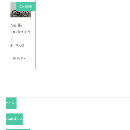
16 inch
Molly
kinderfiet
s
€ 49,00
In winkelwagen
e-bike
stadsfiets