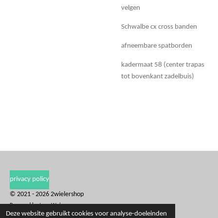
velgen
Schwalbe cx cross banden
afneembare spatborden
kadermaat 58 (center trapas
tot bovenkant zadelbuis)
privacy policy
© 2021 - 2026 2wielershop
Powered by
JouwWeb
Deze website gebruikt cookies voor analyse-doeleinden