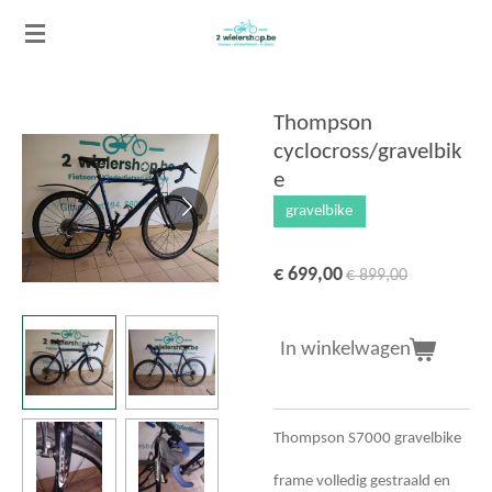
Ga
direct
naar
de
Thompson
hoofdinhoud
cyclocross/gravelbik
e
gravelbike
€ 699,00
€ 899,00
In winkelwagen
Thompson S7000 gravelbike
frame volledig gestraald en