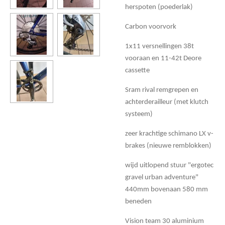
herspoten (poederlak)
Carbon voorvork
1x11 versnellingen 38t
vooraan en 11-42t Deore
cassette
Sram rival remgrepen en
achterderailleur (met klutch
systeem)
zeer krachtige schimano LX v-
brakes (nieuwe remblokken)
wijd uitlopend stuur "ergotec
gravel urban adventure"
440mm bovenaan 580 mm
beneden
Vision team 30 aluminium