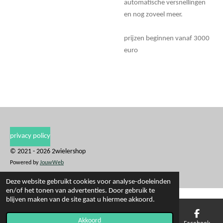
automatische versnellingen
en nog zoveel meer.
prijzen beginnen vanaf 3000
euro
privacy policy
© 2021 - 2026 2wielershop
Powered by
JouwWeb
Deze website gebruikt cookies voor analyse-doeleinden
en/of het tonen van advertenties. Door gebruik te
blijven maken van de site gaat u hiermee akkoord.
Akkoord
E-mailadres
Telefoonnummer
Kaart
Facebook