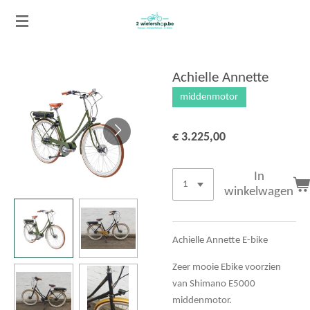
Ga
direct
naar
de
Achielle Annette
hoofdinhoud
middenmotor
€ 3.225,00
In
winkelwagen
Achielle Annette E-bike
Zeer mooie Ebike voorzien
van Shimano E5000
middenmotor.