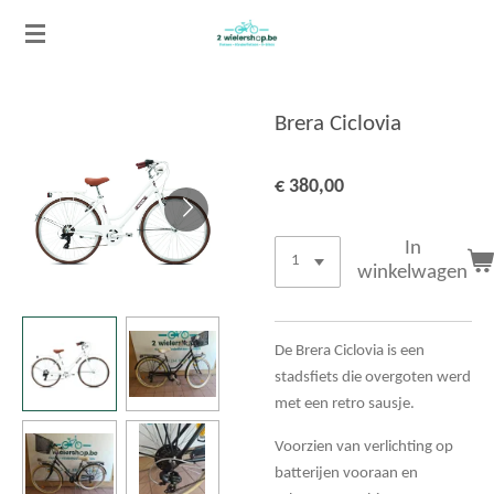
Ga
direct
naar
de
Brera Ciclovia
hoofdinhoud
€ 380,00
In
winkelwagen
De Brera Ciclovia is een
stadsfiets die overgoten werd
met een retro sausje.
Voorzien van verlichting op
batterijen vooraan en