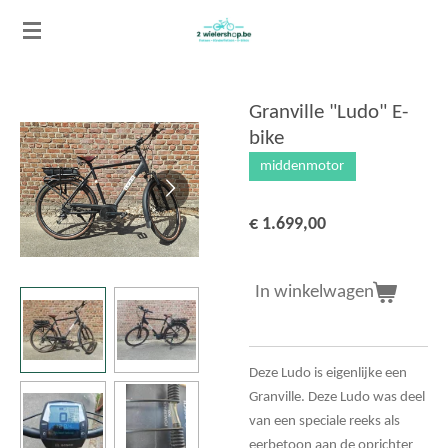
Ga
direct
naar
de
Granville "Ludo" E-
hoofdinhoud
bike
middenmotor
€ 1.699,00
In winkelwagen
Deze Ludo is eigenlijke een
Granville. Deze Ludo was deel
van een speciale reeks als
eerbetoon aan de oprichter