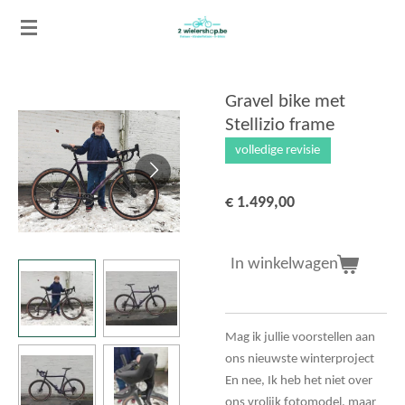
Ga
direct
naar
de
Gravel bike met
hoofdinhoud
Stellizio frame
volledige revisie
€ 1.499,00
In winkelwagen
Mag ik jullie voorstellen aan
ons nieuwste winterproject
En nee, Ik heb het niet over
ons vrolijk fotomodel, maar