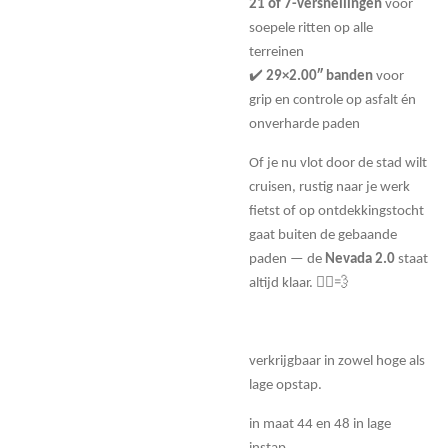
21 of 7-versnellingen
voor
soepele ritten op alle
terreinen
✔️
29×2.00″ banden
voor
grip en controle op asfalt én
onverharde paden
Of je nu vlot door de stad wilt
cruisen, rustig naar je werk
fietst of op ontdekkingstocht
gaat buiten de gebaande
paden — de
Nevada 2.0
staat
altijd klaar. 🚴‍♂️💨
verkrijgbaar in zowel hoge als
lage opstap.
in maat 44 en 48 in lage