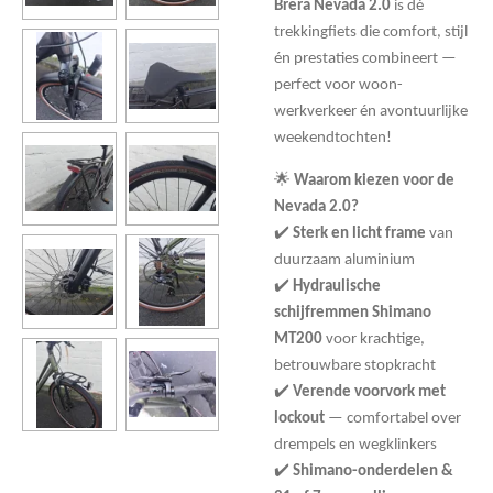
Brera Nevada 2.0
is dé
trekkingfiets die comfort, stijl
én prestaties combineert —
perfect voor woon-
werkverkeer én avontuurlijke
weekendtochten!
🌟
Waarom kiezen voor de
Nevada 2.0?
✔️
Sterk en licht frame
van
duurzaam aluminium
✔️
Hydraulische
schijfremmen Shimano
MT200
voor krachtige,
betrouwbare stopkracht
✔️
Verende voorvork met
lockout
— comfortabel over
drempels en wegklinkers
✔️
Shimano-onderdelen &