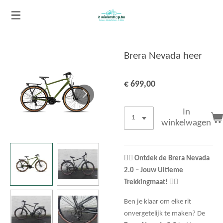
Ga
direct
naar
de
Brera Nevada heer
hoofdinhoud
€ 699,00
In
winkelwagen
🚴‍♂️
Ontdek de Brera Nevada
2.0 – Jouw Ultieme
Trekkingmaat!
🚴‍♀️
Ben je klaar om elke rit
onvergetelijk te maken? De