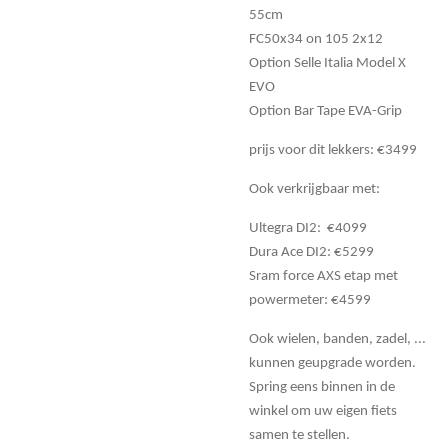
55cm
FC50x34 on 105 2x12
Option Selle Italia Model X
EVO
Option Bar Tape EVA-Grip
prijs voor dit lekkers: €3499
Ook verkrijgbaar met:
Ultegra DI2: €4099
Dura Ace DI2: €5299
Sram force AXS etap met
powermeter: €4599
Ook wielen, banden, zadel, ...
kunnen geupgrade worden.
Spring eens binnen in de
winkel om uw eigen fiets
samen te stellen.