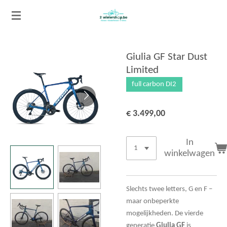
Ga
direct
naar
de
Giulia GF Star Dust
hoofdinhoud
Limited
full carbon DI2
€ 3.499,00
In
winkelwagen
Slechts twee letters, G en F –
maar onbeperkte
mogelijkheden. De vierde
generatie
Giulia GF
is