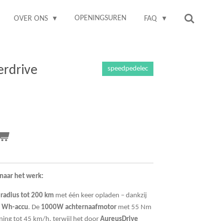
OPENINGSUREN
OVER ONS
FAQ
erdrive
speedpedelec
naar het werk:
eradius tot 200 km
met één keer opladen – dankzij
 Wh-accu
. De
1000W achternaafmotor
met 55 Nm
ning tot 45 km/h, terwijl het door
AureusDrive