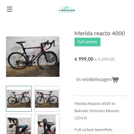
Ga
direct
naar
de
Merida reacto 4000
hoofdinhoud
full carbon
€ 999,00
€ 1.299,00
In winkelwagen
Merida Reacto 4000 in
Bahrein Victorius kleuren
(2014)
Full carbon koersfiets